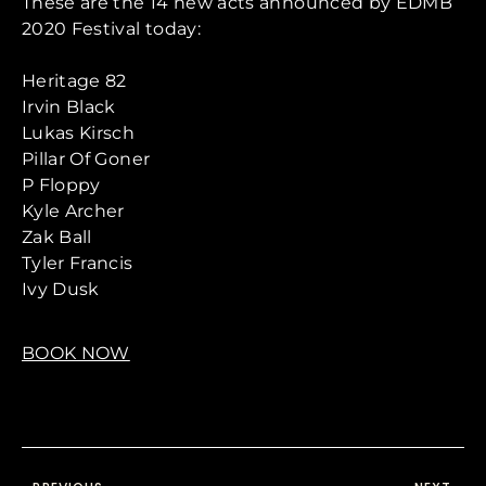
These are the 14 new acts announced by EDMB
2020 Festival today:
Heritage 82
Irvin Black
Lukas Kirsch
Pillar Of Goner
P Floppy
Kyle Archer
Zak Ball
Tyler Francis
Ivy Dusk
BOOK NOW